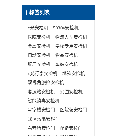
标签列表
x光安检机
5030a安检机
医院安检机
物流大型安检机
金属安检机
学校专用安检机
自动安检机
物品安检机
铜厂安检机
车站安检机
x光行李安检机
地铁安检机
双视角旅检安检机
客运站安检机
公园安检机
智能消毒安检机
写字楼安检门
医院装安检门
18区液晶安检门
看守所安检门
配备安检门