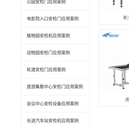
公园安检门应用案例
果
电影院入口安检门应用案例
植物园安检机应用案例
动物园安检门应用案例
轮渡安检门应用案例
旅游集散中心安检门应用案例
通
会议中心安检设备应用案例
长途汽车站安检机应用案例