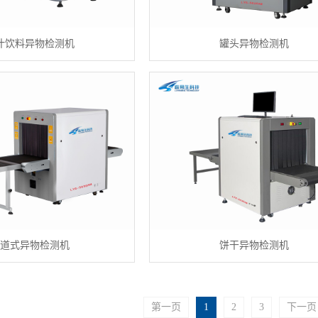
汁饮料异物检测机
罐头异物检测机
道式异物检测机
饼干异物检测机
第一页
1
2
3
下一页