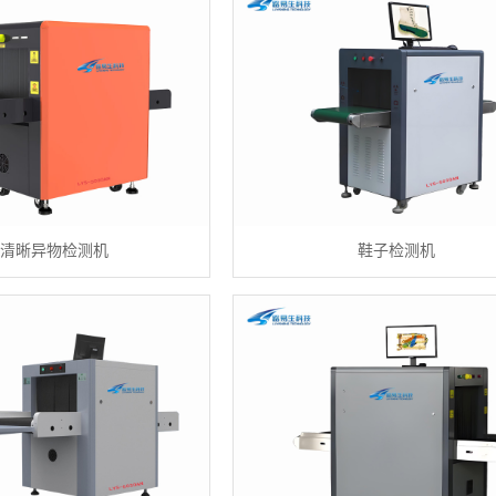
清晰异物检测机
鞋子检测机