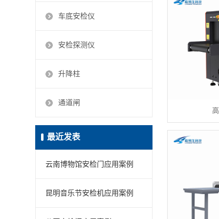
车底安检仪
安检探测仪
升降柱
通道闸
高
最近发表
云南博物馆安检门应用案例
昆明音乐节安检机应用案例