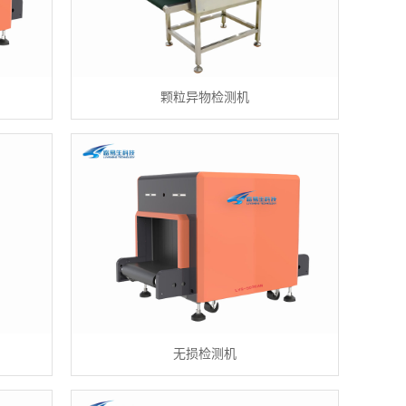
颗粒异物检测机
无损检测机